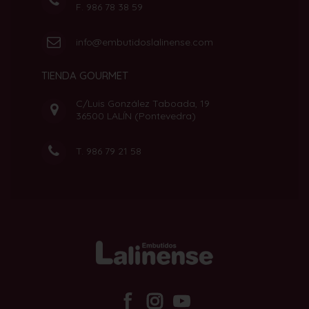
F. 986 78 38 59
info@embutidoslalinense.com
TIENDA GOURMET
C/Luis González Taboada, 19
36500 LALÍN (Pontevedra)
T.
986 79 21 58