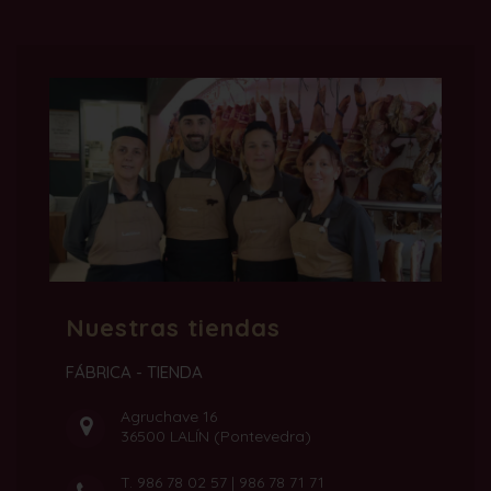
Nuestras tiendas
FÁBRICA - TIENDA
Agruchave 16
36500 LALÍN (Pontevedra)
T.
986 78 02 57
|
986 78 71 71