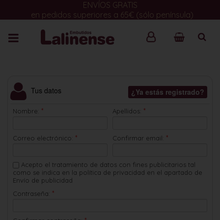
ENVÍOS GRATIS
en pedidos superiores a 65€ (sólo península)
Tus datos
¿Ya estás registrado?
*
*
Nombre:
Apellidos:
*
*
Correo electrónico:
Confirmar email:
Acepto el tratamiento de datos con fines publicitarios tal
como se indica en la política de privacidad en el apartado de
Envío de publicidad
*
Contraseña: