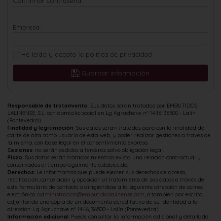
*
Confirmar contraseña:
Empresa:
He leído y acepto la
política de privacidad
Guardar información
Responsable de tratamiento
: Sus datos serán tratados por EMBUTIDOS
LALINENSE, S.L. con domicilio social en Lg Agruchave nº 14-16, 36500 - Lalín
(Pontevedra).
Finalidad y legitimación
: Sus datos serán tratados para con la finalidad de
darte de alta como usuario de esta web, y poder realizar gestiones a través de
la misma, con base legal en el consentimiento expreso.
Cesiones
: no serán cedidos a terceros salvo obligación legal.
Plazo
: Sus datos serán tratados mientras exista una relación contractual y
conservados el tiempo legalmente establecido.
Derechos
: Le informamos que puede ejercer sus derechos de acceso,
rectificación, cancelación y oposición al tratamiento de sus datos a través de
este formulario de contacto o dirigiéndose a la siguiente dirección de correo
electrónico:
administracion@embutidoslalinense.com
, o también por escrito,
adjuntando una copia de un documento acreditativo de su identidad a la
dirección: Lg Agruchave nº 14-16, 36500 - Lalín (Pontevedra)
Información adicional
: Puede consultar la información adicional y detallada