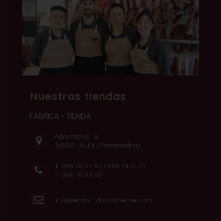
Nuestras tiendas
FÁBRICA - TIENDA
Agruchave 16
36500 LALÍN (Pontevedra)
T.
986 78 02 57
|
986 78 71 71
F. 986 78 38 59
info@embutidoslalinense.com