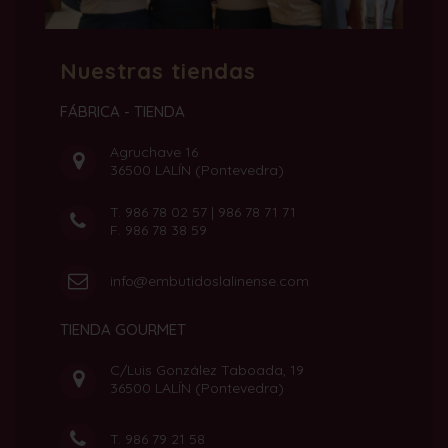
Nuestras tiendas
FÁBRICA - TIENDA
Agruchave 16
36500 LALÍN (Pontevedra)
T.
986 78 02 57
|
986 78 71 71
F. 986 78 38 59
info@embutidoslalinense.com
TIENDA GOURMET
C/Luis González Taboada, 19
36500 LALÍN (Pontevedra)
T.
986 79 21 58