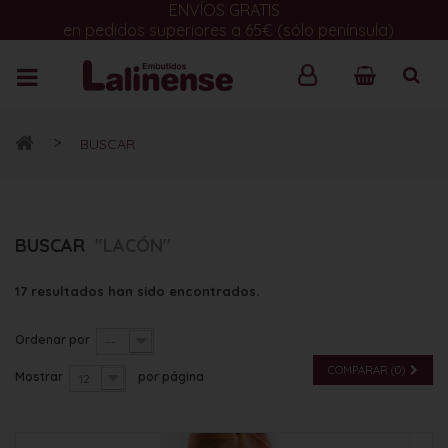
ENVÍOS GRATIS
en pedidos superiores a 65€ (sólo península)
>
BUSCAR
BUSCAR
"LACÓN"
17 resultados han sido encontrados.
Ordenar por
--
COMPARAR (
0
)
Mostrar
por página
12