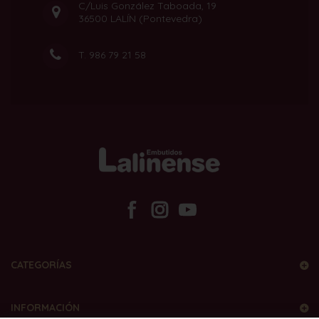
C/Luis González Taboada, 19
36500 LALÍN (Pontevedra)
T.
986 79 21 58
CATEGORÍAS
INFORMACIÓN