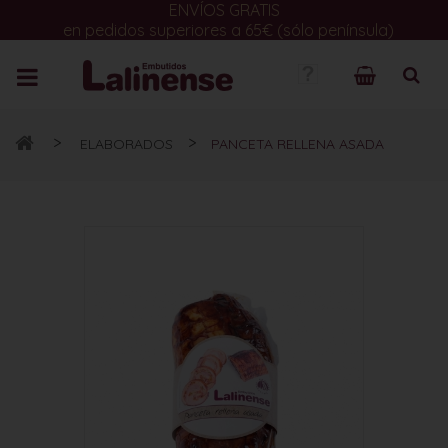
ENVÍOS GRATIS
en pedidos superiores a 65€ (sólo península)
>
>
ELABORADOS
PANCETA RELLENA ASADA