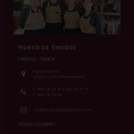
Nuestras tiendas
FÁBRICA - TIENDA
Agruchave 16
36500 LALÍN (Pontevedra)
T.
986 78 02 57
|
986 78 71 71
F. 986 78 38 59
info@embutidoslalinense.com
TIENDA GOURMET