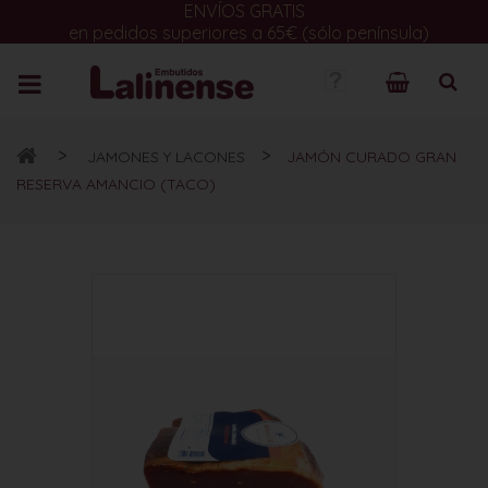
ENVÍOS GRATIS
en pedidos superiores a 65€ (sólo península)
>
>
JAMONES Y LACONES
JAMÓN CURADO GRAN
RESERVA AMANCIO (TACO)