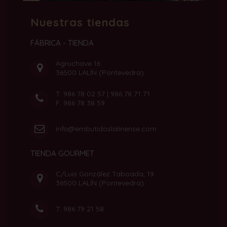
Nuestras tiendas
FÁBRICA - TIENDA
Agruchave 16
36500 LALÍN (Pontevedra)
T.
986 78 02 57
|
986 78 71 71
F. 986 78 38 59
info@embutidoslalinense.com
TIENDA GOURMET
C/Luis González Taboada, 19
36500 LALÍN (Pontevedra)
T.
986 79 21 58