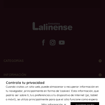
CATEGORÍAS
INFORMACIÓN
Controla tu privacidad
Cuando visitas un sitio web, puede almacenar o recuperar información en
MÉTODOS DE PAGO
tu navegador, principalmente en forma de 'cookies'. Esta información, que
podría ser sobre ti, tus preferencias o tu dispositivo de Internet (pc, tablet
o móvil), se utiliza principalmente para que el sitio funcione como espera.
Más información
Aceptar todo